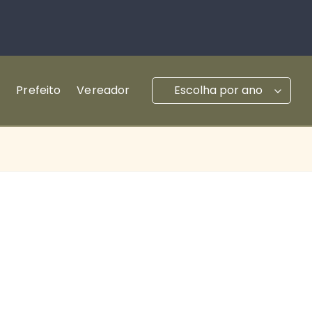
e
Prefeito
Vereador
Escolha por ano
2024
-
Eleições Municipais
2022
-
Eleições Estaduais e Federais
2020
-
Eleições Municipais
2018
-
Eleições Estaduais e Federais
2016
-
Eleições Municipais
2014
-
Eleições Estaduais e Federais