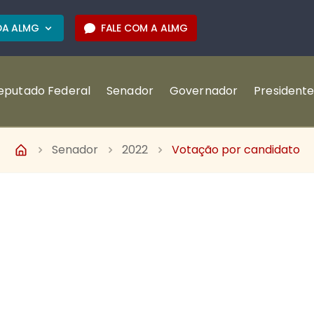
 DA ALMG
FALE COM A ALMG
eputado Federal
Senador
Governador
President
Senador
2022
Votação por candidato